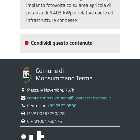
impianto fotovoltaico su area agricola di
potenza di 5.403 KWp e relative opere ed
infrastrutture connesse
Condividi questo contenuto
Comune di
Monsummano Terme
Piazza IV Novembre, 75/h
comune.monsummano@postacert.toscana.it
Centralino
+39 0572 9590
P.IVA 00363790478
C.F. 81004760476