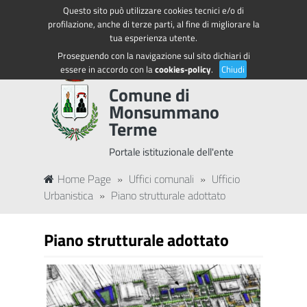
Questo sito può utilizzare cookies tecnici e/o di
Regione Toscana
Accedi ai servizi
profilazione, anche di terze parti, al fine di migliorare la
tua esperienza utente.
Proseguendo con la navigazione sul sito dichiari di
essere in accordo con la
cookies-policy
.
Chiudi
Comune di
Monsummano
Terme
Portale istituzionale dell'ente
Home Page
»
Uffici comunali
»
Ufficio
Urbanistica
»
Piano strutturale adottato
Piano strutturale adottato