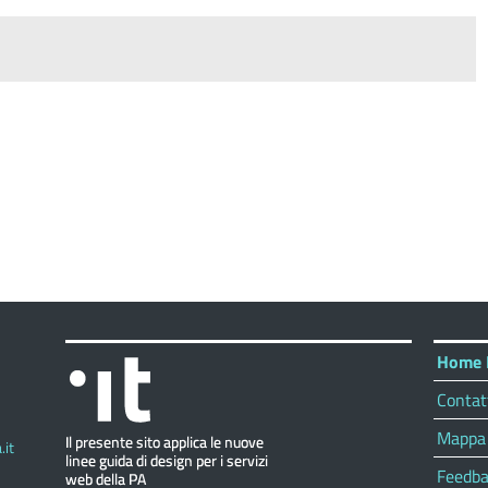
Home 
Contat
Mappa 
it
Feedba