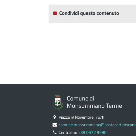
Condividi questo contenuto
Comune di
Monsummano Terme
Piazza IV Novembre, 75/h
comune.monsummano@postacert.toscana.
Centralino
+39 0572 9590