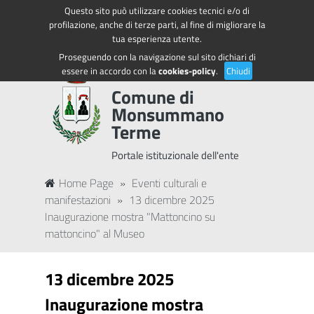
Questo sito può utilizzare cookies tecnici e/o di
Regione Toscana
Accedi ai servizi
profilazione, anche di terze parti, al fine di migliorare la
tua esperienza utente.
Proseguendo con la navigazione sul sito dichiari di
essere in accordo con la
cookies-policy
.
Chiudi
Comune di
Monsummano
Terme
Portale istituzionale dell'ente
Home Page
»
Eventi culturali e
manifestazioni
»
13 dicembre 2025
Inaugurazione mostra "Mattoncino su
mattoncino" al Museo
13 dicembre 2025
Inaugurazione mostra