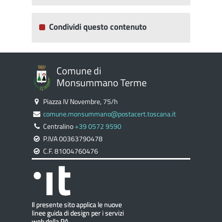
Condividi questo contenuto
Comune di
Monsummano Terme
Piazza IV Novembre, 75/h
comune.monsummano@postacert.toscana.it
Centralino
+39 0572 9590
P.IVA 00363790478
C.F. 81004760476