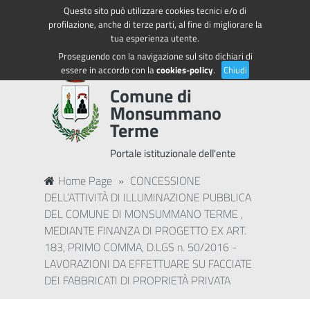
Questo sito può utilizzare cookies tecnici e/o di
Regione Toscana
Accedi ai servizi
profilazione, anche di terze parti, al fine di migliorare la
tua esperienza utente.
Proseguendo con la navigazione sul sito dichiari di
essere in accordo con la
cookies-policy
.
Chiudi
Comune di
Monsummano
Terme
Portale istituzionale dell'ente
Home Page
»
CONCESSIONE
DELL’ATTIVITÀ DI ILLUMINAZIONE PUBBLICA
DEL COMUNE DI MONSUMMANO TERME ,
MEDIANTE FINANZA DI PROGETTO EX ART.
183, PRIMO COMMA, D.LGS n. 50/2016 -
LAVORAZIONI DA EFFETTUARE SU FACCIATE
DEI FABBRICATI DI PROPRIETÀ PRIVATA