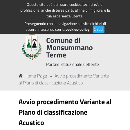
Questo sito può utilizzare cookies tecnici e/o di
Regione Toscana
Accedi ai servizi
profilazione, anche di terze parti, al fine di migliorare la
tua esperienza utente.
Proseguendo con la navigazione sul sito dichiari di
essere in accordo con la
cookies-policy
.
Chiudi
Comune di
Monsummano
Terme
Portale istituzionale dell'ente
Home Page
»
Avvio procedimento Variante
al Piano di classificazione Acustico
Avvio procedimento Variante al
Piano di classificazione
Acustico