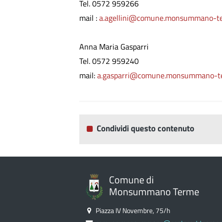
Tel. 0572 959266
mail :
a.agellini@comune.monsummano-ter
Anna Maria Gasparri
Tel. 0572 959240
mail:
a.gasparri@comune.monsummano-ter
Condividi questo contenuto
Comune di
Monsummano Terme
Piazza IV Novembre, 75/h