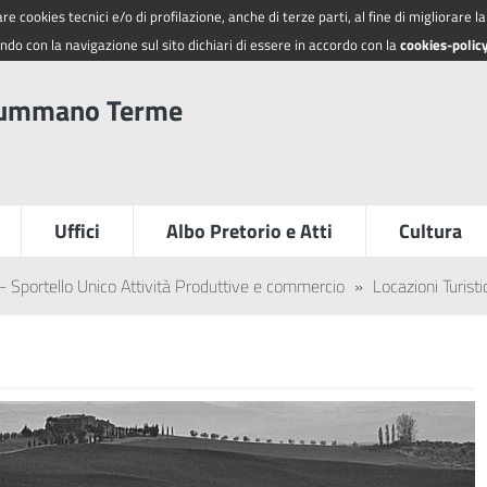
re cookies tecnici e/o di profilazione, anche di terze parti, al fine di migliorare 
do con la navigazione sul sito dichiari di essere in accordo con la
cookies-polic
summano Terme
Uffici
Albo Pretorio e Atti
Cultura
 Sportello Unico Attività Produttive e commercio
»
Locazioni Turist