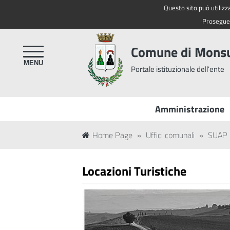
Questo sito può utilizza
Regione Toscana
Proseguen
Comune di Mon
Portale istituzionale dell'ente
Amministrazione
Home Page
»
Uffici comunali
»
SUAP -
Locazioni Turistiche