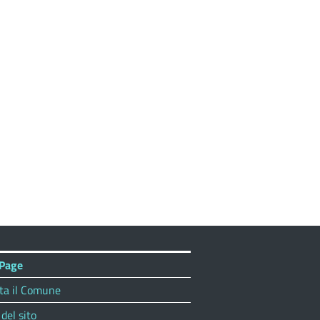
Page
ta il Comune
del sito