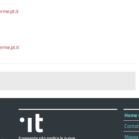
me.pt.it
me.pt.it
Home 
Contat
Mappa 