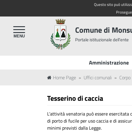
Questo sito può utilizza
Regione Toscana
Proseguen
Comune di Mon
Portale istituzionale dell'ente
Amministrazione
Home Page
»
Uffici comunali
»
Corpo 
Tesserino di caccia
L'attività venatoria può essere esercitata 
di porto di fucile per uso caccia e di assicu
minimi previsti dalla Legge.