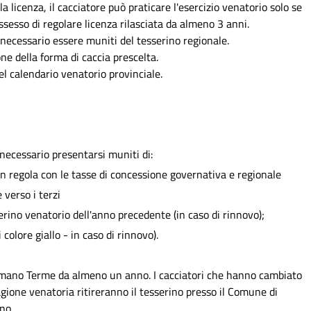
a licenza, il cacciatore può praticare l'esercizio venatorio solo se
sesso di regolare licenza rilasciata da almeno 3 anni.
ì necessario essere muniti del tesserino regionale.
one della forma di caccia prescelta.
del calendario venatorio provinciale.
è necessario presentarsi muniti di:
 in regola con le tasse di concessione governativa e regionale
 verso i terzi
rino venatorio dell'anno precedente (in caso di rinnovo);
 colore giallo - in caso di rinnovo).
mano Terme da almeno un anno. I cacciatori che hanno cambiato
agione venatoria ritireranno il tesserino presso il Comune di
no.