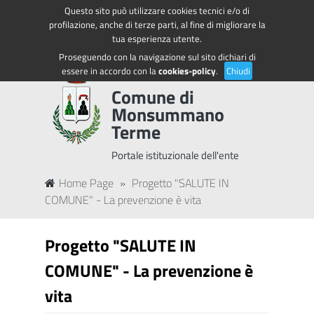
Questo sito può utilizzare cookies tecnici e/o di
Regione Toscana
Accedi ai servizi
profilazione, anche di terze parti, al fine di migliorare la
tua esperienza utente.
Proseguendo con la navigazione sul sito dichiari di
essere in accordo con la
cookies-policy
.
Chiudi
Comune di
Monsummano
Terme
Portale istituzionale dell'ente
Home Page
»
Progetto "SALUTE IN
COMUNE" - La prevenzione è vita
Progetto "SALUTE IN
COMUNE" - La prevenzione è
vita