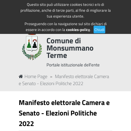
Questo sito può utilizzare cookies tecnici e/o di
Regione Toscana
Accedi ai servizi
profilazione, anche di terze parti, al fine di migliorare la
tua esperienza utente.
Proseguendo con la navigazione sul sito dichiari di
essere in accordo con la
cookies-policy
.
Chiudi
Comune di
Monsummano
Terme
Portale istituzionale dell'ente
Home Page
»
Manifesto elettorale Camera
e Senato - Elezioni Politiche 2022
Manifesto elettorale Camera e
Senato - Elezioni Politiche
2022