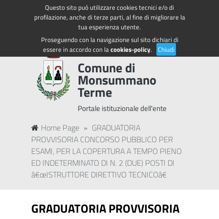
Questo sito può utilizzare cookies tecnici e/o di
Regione Toscana
Accedi ai servizi
profilazione, anche di terze parti, al fine di migliorare la
tua esperienza utente.
Proseguendo con la navigazione sul sito dichiari di
essere in accordo con la
cookies-policy
.
Chiudi
Comune di
Monsummano
Terme
Portale istituzionale dell'ente
Home Page
»
GRADUATORIA
PROVVISORIA CONCORSO PUBBLICO PER
ESAMI, PER LA COPERTURA A TEMPO PIENO
ED INDETERMINATO DI N. 2 (DUE) POSTI DI
â€œISTRUTTORE DIRETTIVO TECNICOâ€
GRADUATORIA PROVVISORIA