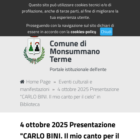
Questo sito può utilizzare cookies tecnici e/o di
Regione Toscana
Accedi ai servizi
profilazione, anche di terze parti, al fine di migliorare la
tua esperienza utente.
Proseguendo con la navigazione sul sito dichiari di
essere in accordo con la
cookies-policy
.
Chiudi
Comune di
Monsummano
Terme
Portale istituzionale dell'ente
Home Page
»
Eventi culturali e
manifestazioni
»
4 ottobre 2025 Presentazione
"CARLO BINI. Il mio canto per il cielo" in
Biblioteca
4 ottobre 2025 Presentazione
"CARLO BINI. Il mio canto per il