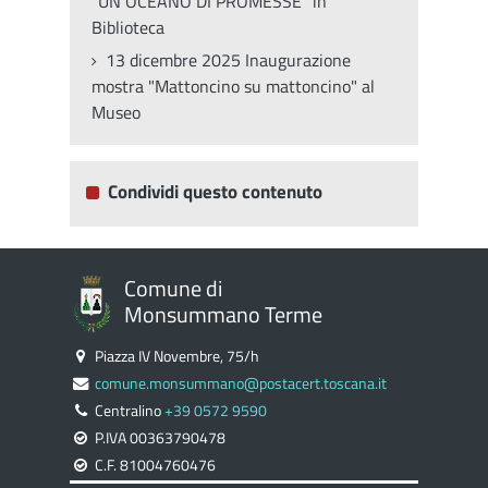
"UN OCEANO DI PROMESSE" in
Biblioteca
13 dicembre 2025 Inaugurazione
mostra "Mattoncino su mattoncino" al
Museo
Condividi questo contenuto
Comune di
Monsummano Terme
Piazza IV Novembre, 75/h
comune.monsummano@postacert.toscana.it
Centralino
+39 0572 9590
P.IVA 00363790478
C.F. 81004760476