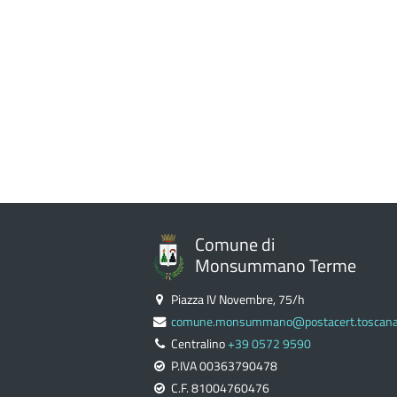
Comune di
Monsummano Terme
Piazza IV Novembre, 75/h
comune.monsummano@postacert.toscana.
Centralino
+39 0572 9590
P.IVA 00363790478
C.F. 81004760476