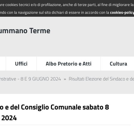
re cookies tecnici e/o di profilazione, anche di terze parti, al fine di migliorare 
do con la navigazione sul sito dichiari di essere in accordo con la
cookies-polic
summano Terme
Uffici
Albo Pretorio e Atti
Cultura
nstrative - 8 E 9 GIUGNO 2024
»
Risultati Elezione del Sindaco e 
co e del Consiglio Comunale sabato 8
o 2024