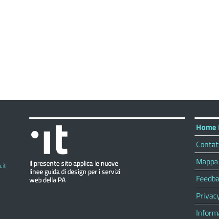
Home 
Contat
Mappa 
it
Feedba
Privac
Inform