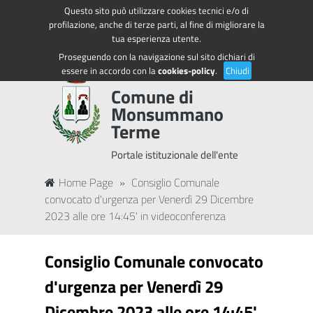
Questo sito può utilizzare cookies tecnici e/o di
Regione Toscana
Accedi ai servizi
profilazione, anche di terze parti, al fine di migliorare la
tua esperienza utente.
Proseguendo con la navigazione sul sito dichiari di
essere in accordo con la
cookies-policy
.
Chiudi
Comune di
Monsummano
Terme
Portale istituzionale dell'ente
Home Page
»
Consiglio Comunale
convocato d'urgenza per Venerdì 29 Dicembre
2023 alle ore 14:45' in videoconferenza
Consiglio Comunale convocato
d'urgenza per Venerdì 29
Dicembre 2023 alle ore 14:45'