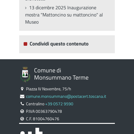
13 dicembre 2025 Inaugurazione
mostra "Mattoncino su mattoncino" al
Museo
Condividi questo contenuto
Comune di
Monsummano Terme
Piazza IV Novembre, 75/h
comune.monsummano@postacert.toscana.it
Centralino
+39 0572 9590
P.IVA 00363790478
C.F. 81004760476