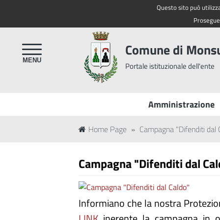
Questo sito può utilizza
Regione Toscana
Proseguen
Comune di Mon
Portale istituzionale dell'ente
Amministrazione
Home Page
»
Campagna "Difenditi dal 
Campagna "Difenditi dal Cal
Informiano che la nostra Protezion
LINK
inerente la campagna in ogg