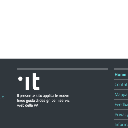
Home 
Contat
Mappa 
it
Feedba
Privac
Inform