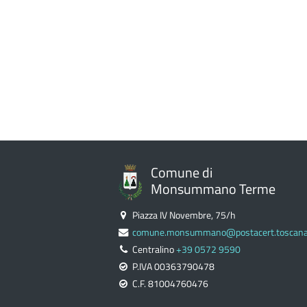
Comune di
Monsummano Terme
Piazza IV Novembre, 75/h
comune.monsummano@postacert.toscana.
Centralino
+39 0572 9590
P.IVA 00363790478
C.F. 81004760476