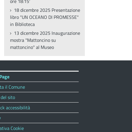
ore 18:15'
18 dicembre 2025 Presentazione
libro "UN OCEANO DI PROMESSE"
in Biblioteca
13 dicembre 2025 Inaugurazione
mostra "Mattoncino su
mattoncino" al Museo
Page
ta il Comune
del sito
ck accessibilità
y
ativa Cookie