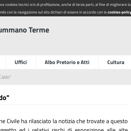
re cookies tecnici e/o di profilazione, anche di terze parti, al fine di migliorare 
do con la navigazione sul sito dichiari di essere in accordo con la
cookies-polic
summano Terme
Uffici
Albo Pretorio e Atti
Cultura
Caldo"
do"
e Civile ha rilasciato la notizia che trovate a questo
etto ed i relativi rischi di esposizinoe alle alte