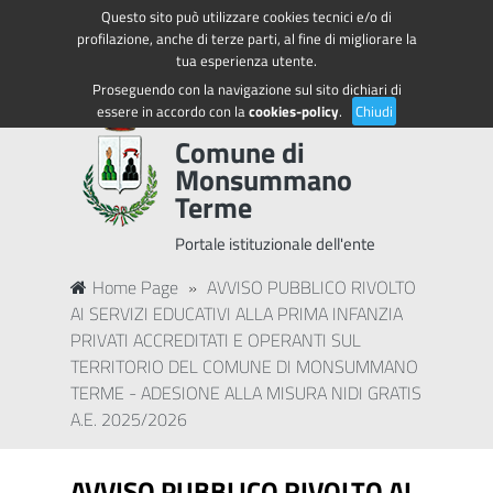
Questo sito può utilizzare cookies tecnici e/o di
Regione Toscana
Accedi ai servizi
profilazione, anche di terze parti, al fine di migliorare la
tua esperienza utente.
Proseguendo con la navigazione sul sito dichiari di
essere in accordo con la
cookies-policy
.
Chiudi
Comune di
Monsummano
Terme
Portale istituzionale dell'ente
Home Page
»
AVVISO PUBBLICO RIVOLTO
AI SERVIZI EDUCATIVI ALLA PRIMA INFANZIA
PRIVATI ACCREDITATI E OPERANTI SUL
TERRITORIO DEL COMUNE DI MONSUMMANO
TERME - ADESIONE ALLA MISURA NIDI GRATIS
A.E. 2025/2026
AVVISO PUBBLICO RIVOLTO AI