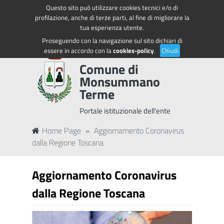
Questo sito può utilizzare cookies tecnici e/o di
Regione Toscana
Accedi ai servizi
profilazione, anche di terze parti, al fine di migliorare la
tua esperienza utente.
Proseguendo con la navigazione sul sito dichiari di
essere in accordo con la
cookies-policy
.
Chiudi
Comune di
Monsummano
Terme
Portale istituzionale dell'ente
Home Page
»
Aggiornamento Coronavirus
dalla Regione Toscana
Aggiornamento Coronavirus
dalla Regione Toscana