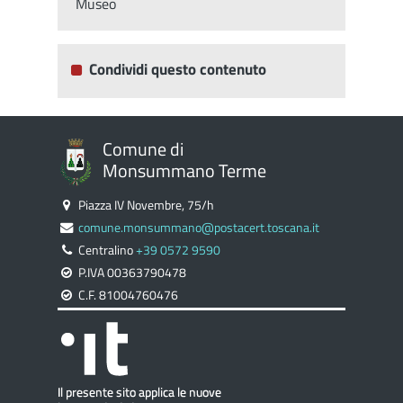
Museo
Condividi questo contenuto
Comune di
Monsummano Terme
Piazza IV Novembre, 75/h
comune.monsummano@postacert.toscana.it
Centralino
+39 0572 9590
P.IVA 00363790478
C.F. 81004760476