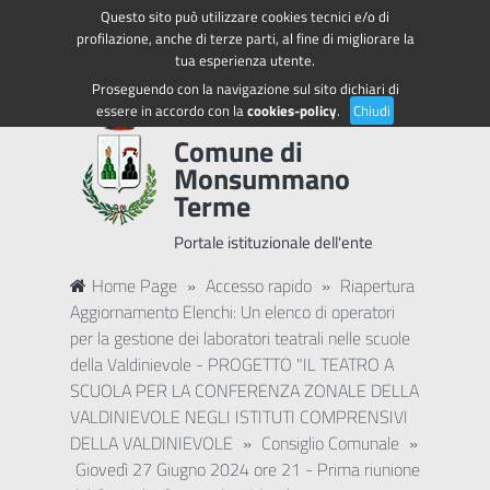
Questo sito può utilizzare cookies tecnici e/o di
Regione Toscana
Accedi ai servizi
profilazione, anche di terze parti, al fine di migliorare la
tua esperienza utente.
Proseguendo con la navigazione sul sito dichiari di
essere in accordo con la
cookies-policy
.
Chiudi
Comune di
Monsummano
Terme
Portale istituzionale dell'ente
Home Page
»
Accesso rapido
»
Riapertura
Aggiornamento Elenchi: Un elenco di operatori
per la gestione dei laboratori teatrali nelle scuole
della Valdinievole - PROGETTO "IL TEATRO A
SCUOLA PER LA CONFERENZA ZONALE DELLA
VALDINIEVOLE NEGLI ISTITUTI COMPRENSIVI
DELLA VALDINIEVOLE
»
Consiglio Comunale
»
Giovedì 27 Giugno 2024 ore 21 - Prima riunione