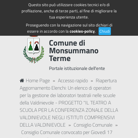
Questo sito può utilizzare cookies tecnici e/o di
Regione Toscana
Accedi ai servizi
profilazione, anche di terze parti, al fine di migliorare la
tua esperienza utente.
Proseguendo con la navigazione sul sito dichiari di
essere in accordo con la
cookies-policy
.
Chiudi
Comune di
Monsummano
Terme
Portale istituzionale dell'ente
Home Page
»
Accesso rapido
»
Riapertura
Aggiornamento Elenchi: Un elenco di operatori
per la gestione dei laboratori teatrali nelle scuole
della Valdinievole - PROGETTO "IL TEATRO A
SCUOLA PER LA CONFERENZA ZONALE DELLA
VALDINIEVOLE NEGLI ISTITUTI COMPRENSIVI
DELLA VALDINIEVOLE
»
Consiglio Comunale
»
Consiglio Comunale convocato per Giovedì 17