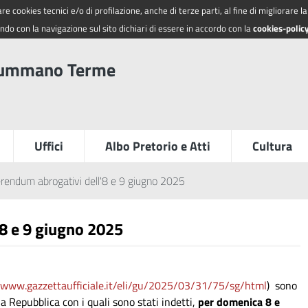
re cookies tecnici e/o di profilazione, anche di terze parti, al fine di migliorare 
do con la navigazione sul sito dichiari di essere in accordo con la
cookies-polic
summano Terme
Uffici
Albo Pretorio e Atti
Cultura
rendum abrogativi dell'8 e 9 giugno 2025
8 e 9 giugno 2025
//www.gazzettaufficiale.it/eli/gu/2025/03/31/75/sg/html
) sono
la Repubblica con i quali sono stati indetti,
per domenica 8 e